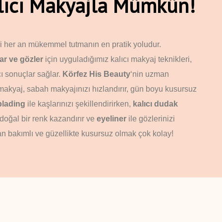
alıcı Makyajla Mümkün!
zi her an mükemmel tutmanın en pratik yoludur.
ar ve gözler
için uyguladığımız kalıcı makyaj teknikleri,
ı sonuçlar sağlar.
Körfez
His Beauty
‘nin uzman
 makyaj, sabah makyajınızı hızlandırır, gün boyu kusursuz
blading
ile kaşlarınızı şekillendirirken,
kalıcı dudak
doğal bir renk kazandırır ve
eyeliner
ile gözlerinizi
er an bakımlı ve güzellikte kusursuz olmak çok kolay!