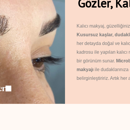
Gözler, K
Kalıcı makyaj, güzelliğini
Kusursuz kaşlar, dudakl
her detayda doğal ve kalıc
kadrosu ile yapılan kalıcı
bir görünüm sunar.
Micro
makyajı
ile dudaklarınıza 
belirginleştiririz. Artık h
er