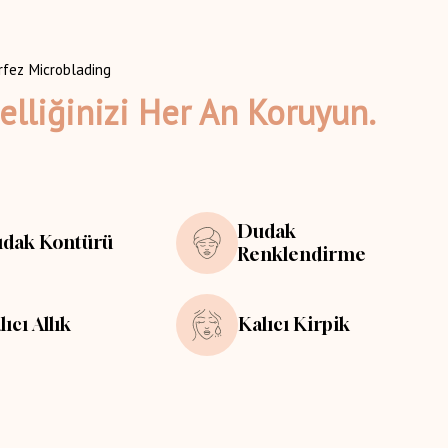
rfez Microblading
elliğinizi Her An Koruyun.
Dudak
dak Kontürü
Renklendirme
lıcı Allık
Kalıcı Kirpik