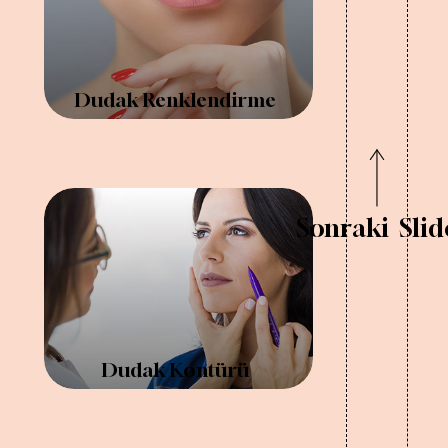
Dudak Renklendirme
Sonraki Slid
Dudak Kontürü