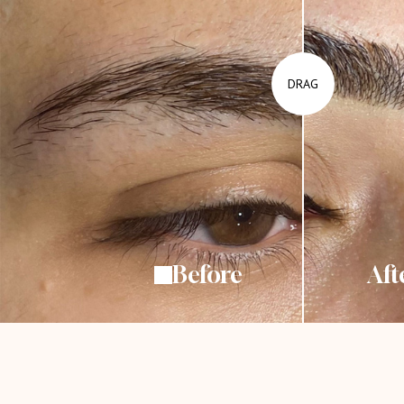
DRAG
Before
Aft