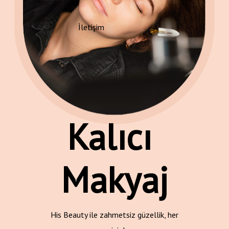
İletişim
Kalıcı 
Makyaj
His Beauty ile zahmetsiz güzellik, her