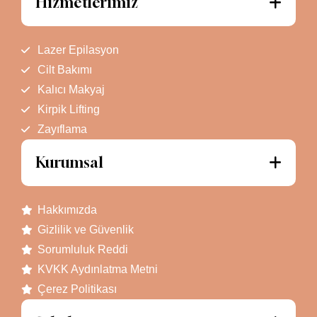
Hizmetlerimiz
Lazer Epilasyon
Cilt Bakımı
Kalıcı Makyaj
Kirpik Lifting
Zayıflama
Kurumsal
Hakkımızda
Gizlilik ve Güvenlik
Sorumluluk Reddi
KVKK Aydınlatma Metni
Çerez Politikası