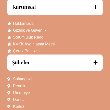
Kurumsal
Hakkımızda
Gizlilik ve Güvenlik
Sorumluluk Reddi
KVKK Aydınlatma Metni
Çerez Politikası
Şubeler
Sultangazi
Pendik
Ümraniye
Darıca
Körfez