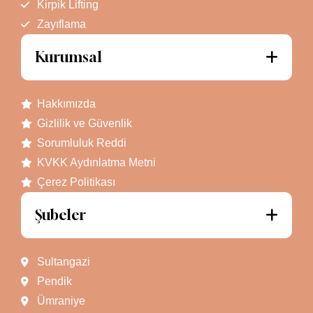
Kirpik Lifting
Zayıflama
Kurumsal
Hakkımızda
Gizlilik ve Güvenlik
Sorumluluk Reddi
KVKK Aydınlatma Metni
Çerez Politikası
Şubeler
Sultangazi
Pendik
Ümraniye