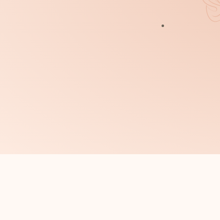
Cilt Bakımı
Kalıcı Makyaj
Altın Oran Kaş
Kirpik Lifting
Zayıflama