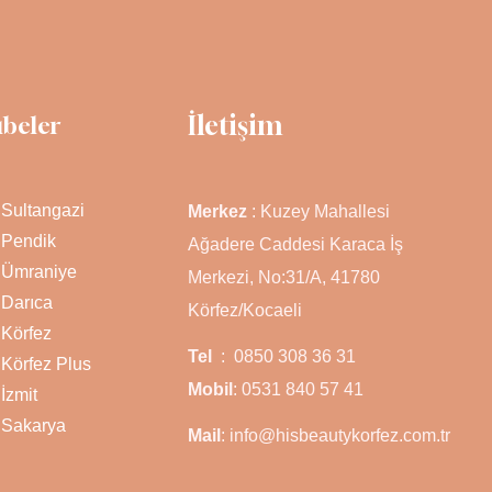
İletişim
ubeler
Sultangazi
Merkez
: Kuzey Mahallesi
Pendik
Ağadere Caddesi Karaca İş
Ümraniye
Merkezi, No:31/A, 41780
Darıca
Körfez/Kocaeli
Körfez
Tel
: 0850 308 36 31
Körfez Plus
Mobil
: 0531 840 57 41
İzmit
Sakarya
Mail
: info@hisbeautykorfez.com.tr