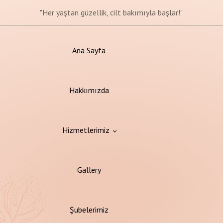
"Değişim başlasın, sağlıklı yaşam yolculuğunuz burada!"
"Güvenle pürüzsüz bir cilt İçin, şimdi epilasyon zamanı!"
"Her yaştan güzellik, cilt bakımıyla başlar!"
Bu Ay'a Özel Kampanyalı Fiyatlar
Ana Sayfa
Hakkımızda
Hizmetlerimiz
Gallery
Şubelerimiz