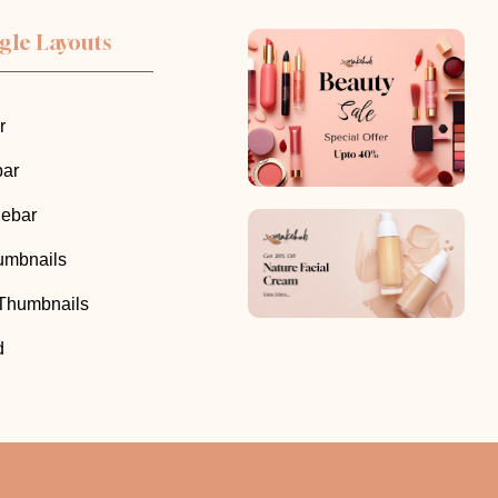
gle Layouts
r
bar
debar
humbnails
 Thumbnails
d