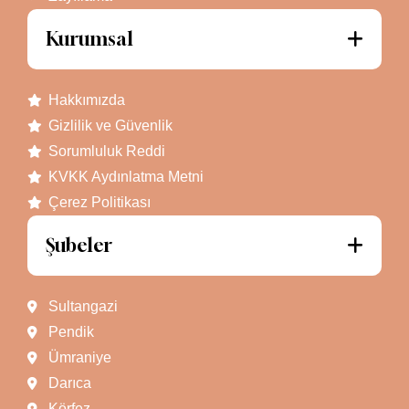
Kurumsal
Hakkımızda
Gizlilik ve Güvenlik
Sorumluluk Reddi
KVKK Aydınlatma Metni
Çerez Politikası
Şubeler
Sultangazi
Pendik
Ümraniye
Darıca
Körfez